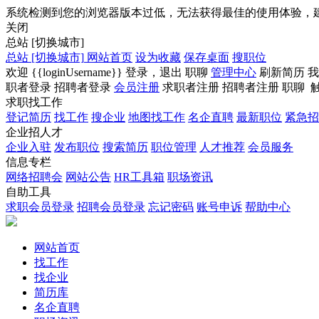
系统检测到您的浏览器版本过低，无法获得最佳的使用体验，
关闭
总站
[切换城市]
总站
[切换城市]
网站首页
设为收藏
保存桌面
搜职位
欢迎
{{loginUsername}}
登录，
退出
职聊
管理中心
刷新简历
我
职者登录
招聘者登录
会员注册
求职者注册
招聘者注册
职聊
求职找工作
登记简历
找工作
搜企业
地图找工作
名企直聘
最新职位
紧急招
企业招人才
企业入驻
发布职位
搜索简历
职位管理
人才推荐
会员服务
信息专栏
网络招聘会
网站公告
HR工具箱
职场资讯
自助工具
求职会员登录
招聘会员登录
忘记密码
账号申诉
帮助中心
网站首页
找工作
找企业
简历库
名企直聘