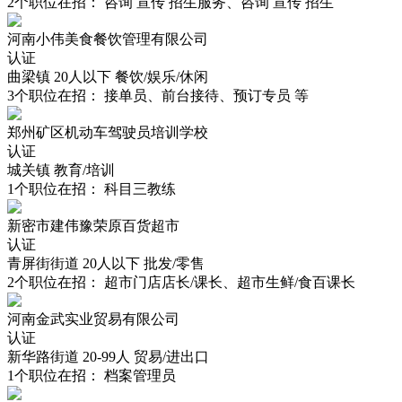
2
个职位在招：
咨询 宣传 招生服务、咨询 宣传 招生
河南小伟美食餐饮管理有限公司
认证
曲梁镇
20人以下
餐饮/娱乐/休闲
3
个职位在招：
接单员、前台接待、预订专员
等
郑州矿区机动车驾驶员培训学校
认证
城关镇
教育/培训
1
个职位在招：
科目三教练
新密市建伟豫荣原百货超市
认证
青屏街街道
20人以下
批发/零售
2
个职位在招：
超市门店店长/课长、超市生鲜/食百课长
河南金武实业贸易有限公司
认证
新华路街道
20-99人
贸易/进出口
1
个职位在招：
档案管理员