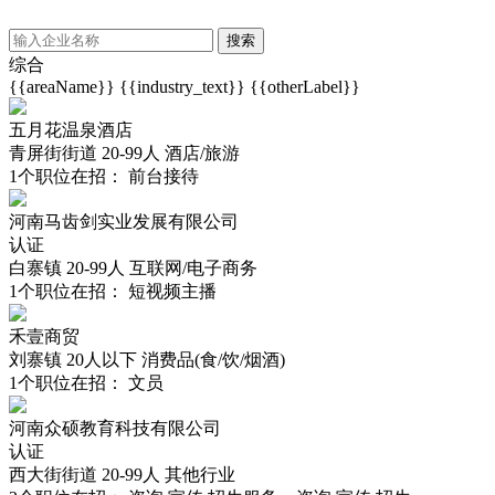
搜索
综合
{{areaName}}
{{industry_text}}
{{otherLabel}}
五月花温泉酒店
青屏街街道
20-99人
酒店/旅游
1
个职位在招：
前台接待
河南马齿剑实业发展有限公司
认证
白寨镇
20-99人
互联网/电子商务
1
个职位在招：
短视频主播
禾壹商贸
刘寨镇
20人以下
消费品(食/饮/烟酒)
1
个职位在招：
文员
河南众硕教育科技有限公司
认证
西大街街道
20-99人
其他行业