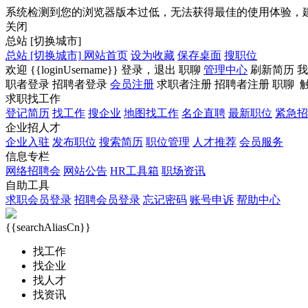
系统检测到您的浏览器版本过低，无法获得最佳的使用体验，
关闭
总站
[切换城市]
总站
[切换城市]
网站首页
设为收藏
保存桌面
搜职位
欢迎
{{loginUsername}}
登录，
退出
职聊
管理中心
刷新简历
我
职者登录
招聘者登录
会员注册
求职者注册
招聘者注册
职聊
求职找工作
登记简历
找工作
搜企业
地图找工作
名企直聘
最新职位
紧急招
企业招人才
企业入驻
发布职位
搜索简历
职位管理
人才推荐
会员服务
信息专栏
网络招聘会
网站公告
HR工具箱
职场资讯
自助工具
求职会员登录
招聘会员登录
忘记密码
账号申诉
帮助中心
{{searchAliasCn}}
找工作
找企业
找人才
找资讯