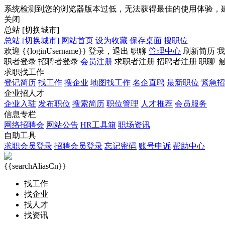
系统检测到您的浏览器版本过低，无法获得最佳的使用体验，
关闭
总站
[切换城市]
总站
[切换城市]
网站首页
设为收藏
保存桌面
搜职位
欢迎
{{loginUsername}}
登录，
退出
职聊
管理中心
刷新简历
我
职者登录
招聘者登录
会员注册
求职者注册
招聘者注册
职聊
求职找工作
登记简历
找工作
搜企业
地图找工作
名企直聘
最新职位
紧急招
企业招人才
企业入驻
发布职位
搜索简历
职位管理
人才推荐
会员服务
信息专栏
网络招聘会
网站公告
HR工具箱
职场资讯
自助工具
求职会员登录
招聘会员登录
忘记密码
账号申诉
帮助中心
{{searchAliasCn}}
找工作
找企业
找人才
找资讯