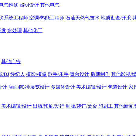
电气维修
照明设计
其他电气
伏系统工程师
空调/热能工程师
石油天然气技术
地质勘查/开采
研发
水处理
其他化工
其他广告
/DJ
经纪人
摄影/摄像
歌手/乐手
舞台设计
后期制作
其他影视/
设计
店面/陈列/展览设计
多媒体设计
美术编辑/设计
包装设计
家
美术编辑/设计
出版/印刷/发行
制版/装订/烫金
印刷工
其他新闻/