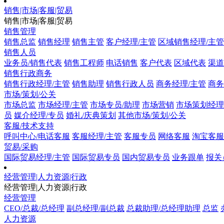
销售|市场|客服|贸易
销售|市场|客服|贸易
销售管理
销售总监
销售经理
销售主管
客户经理/主管
区域销售经理/主管
销售人员
业务员/销售代表
销售工程师
电话销售
客户代表
区域代表
渠道
销售行政商务
销售行政经理/主管
销售助理
销售行政人员
商务经理/主管
商务
市场/策划/公关
市场总监
市场经理/主管
市场专员/助理
市场营销
市场策划经理
员
媒介经理/专员
婚礼/庆典策划
其他市场/策划/公关
客服/技术支持
呼叫中心/电话客服
客服经理/主管
客服专员
网络客服
淘宝客服
贸易/采购
国际贸易经理/主管
国际贸易专员
国内贸易专员
业务跟单
报关
经营管理|人力资源|行政
经营管理|人力资源|行政
经营管理
CEO/总裁/总经理
副总经理/副总裁
总裁助理/总经理助理
总监
人力资源