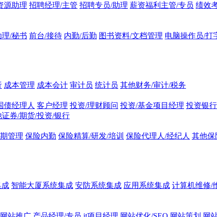
资源助理
招聘经理/主管
招聘专员/助理
薪资福利主管/专员
绩效考
理/秘书
前台/接待
内勤/后勤
图书资料/文档管理
电脑操作员/打
析
成本管理
成本会计
审计员
统计员
其他财务/审计/税务
/国债经理人
客户经理
投资/理财顾问
投资/基金项目经理
投资银行
证券/期货/投资/银行
续期管理
保险内勤
保险精算/研发/培训
保险代理人/经纪人
其他保
集成
智能大厦系统集成
安防系统集成
应用系统集成
计算机维修/
网站推广
产品经理/专员
it项目经理
网站优化/SEO
网站策划
网