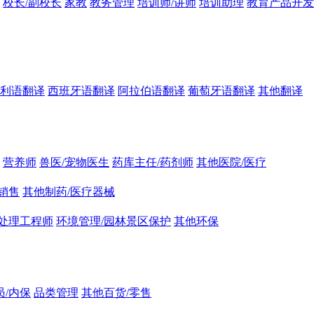
校长/副校长
家教
教务管理
培训师/讲师
培训助理
教育产品开发
利语翻译
西班牙语翻译
阿拉伯语翻译
葡萄牙语翻译
其他翻译
营养师
兽医/宠物医生
药库主任/药剂师
其他医院/医疗
销售
其他制药/医疗器械
处理工程师
环境管理/园林景区保护
其他环保
员/内保
品类管理
其他百货/零售