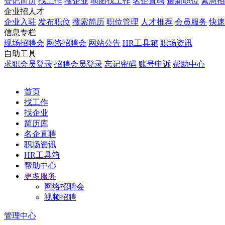
登记简历
找工作
搜企业
地图找工作
名企直聘
最新职位
紧急招
企业招人才
企业入驻
发布职位
搜索简历
职位管理
人才推荐
会员服务
快速
信息专栏
现场招聘会
网络招聘会
网站公告
HR工具箱
职场资讯
自助工具
求职会员登录
招聘会员登录
忘记密码
账号申诉
帮助中心
首页
找工作
找企业
简历库
名企直聘
职场资讯
HR工具箱
帮助中心
更多服务
网络招聘会
视频招聘
管理中心