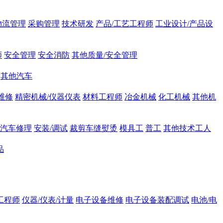
物流管理
采购管理
技术研发
产品/工艺工程师
工业设计/产品设
师
安全管理
安全消防
其他质量/安全管理
其他汽车
维修
精密机械/仪器仪表
材料工程师
冶金机械
化工机械
其他机
汽车修理
安装/调试
裁剪车缝熨烫
模具工
普工
其他技术工人
品
工程师
仪器/仪表/计量
电子设备维修
电子设备装配调试
电池/电