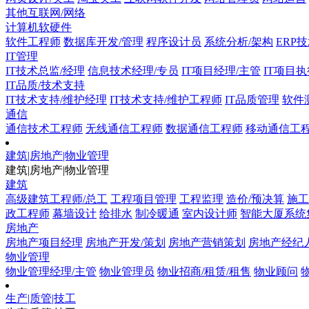
其他互联网/网络
计算机软硬件
软件工程师
数据库开发/管理
程序设计员
系统分析/架构
ERP
IT管理
IT技术总监/经理
信息技术经理/专员
IT项目经理/主管
IT项目执
IT品质/技术支持
IT技术支持/维护经理
IT技术支持/维护工程师
IT品质管理
软件
通信
通信技术工程师
无线通信工程师
数据通信工程师
移动通信工
建筑|房地产|物业管理
建筑|房地产|物业管理
建筑
高级建筑工程师/总工
工程项目管理
工程监理
造价/预决算
施工
政工程师
幕墙设计
给排水
制冷暖通
室内设计师
智能大厦系统
房地产
房地产项目经理
房地产开发/策划
房地产营销策划
房地产经纪
物业管理
物业管理经理/主管
物业管理员
物业招商/租赁/租售
物业顾问
生产|质管|技工