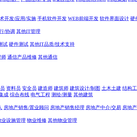
技术开发/应用/实施
手机软件开发
WEB前端开发
软件界面设计
硬
行/协调
其他IT管理
测试
硬件测试
其他IT品质/技术支持
程师
通信产品维修
其他通信
员
资料员
安全员
建造师
建筑师
建筑设计/制图
土木土建
结构工
集成
综合布线
电气工程
测绘/测量
其他建筑
人
房地产销售/置业顾问
房地产销售经理
房地产中介/交易
房地产
物业设施管理
物业维修
其他物业管理