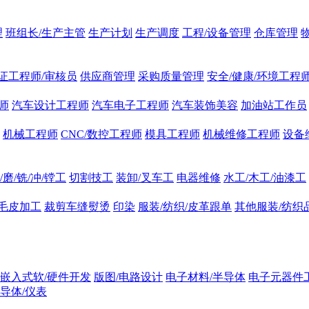
理
班组长/生产主管
生产计划
生产调度
工程/设备管理
仓库管理
证工程师/审核员
供应商管理
采购质量管理
安全/健康/环境工程
师
汽车设计工程师
汽车电子工程师
汽车装饰美容
加油站工作员
机械工程师
CNC/数控工程师
模具工程师
机械维修工程师
设备
/磨/铣/冲/镗工
切割技工
装卸/叉车工
电器维修
水工/木工/油漆工
/毛皮加工
裁剪车缝熨烫
印染
服装/纺织/皮革跟单
其他服装/纺织
嵌入式软/硬件开发
版图/电路设计
电子材料/半导体
电子元器件
导体/仪表