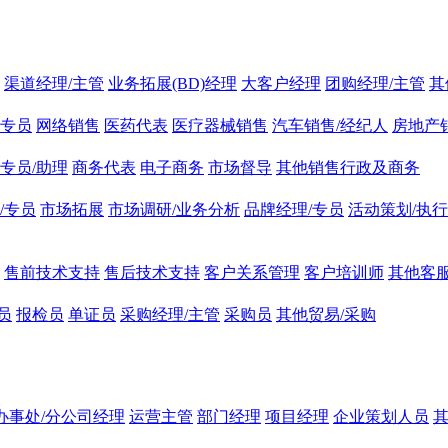
渠道经理/主管
业务拓展(BD)经理
大客户经理
团购经理/主管
其
专员
网络销售
医药代表
医疗器械销售
汽车销售/经纪人
房地产
专员/助理
商务代表
电子商务
市场督导
其他销售行政及商务
/专员
市场拓展
市场调研/业务分析
品牌经理/专员
活动策划/执行
售前技术支持
售后技术支持
客户关系管理
客户培训师
其他客服
员
报检员
单证员
采购经理/主管
采购员
其他贸易/采购
办事处/分公司经理
运营主管
部门经理
项目经理
企业策划人员