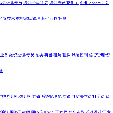
核经理/专员
培训经理/主管
培训专员/培训师
企业文化/员工关
字员
技术资料编写/管理
其他行政/后勤
业务
融资经理/专员
拍卖/典当/租赁/担保
风险控制
信贷管理/资
险
维护
打印机/复印机维修
系统管理员/网管
电脑操作员/打字员
多
站编辑
网络工程师
网络信息安全工程师
综合布线
游戏设计/开发