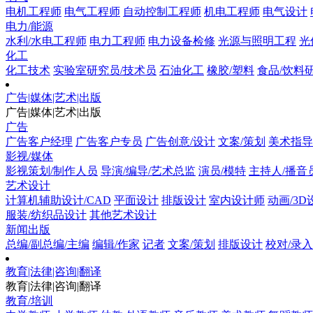
电机工程师
电气工程师
自动控制工程师
机电工程师
电气设计
电力/能源
水利/水电工程师
电力工程师
电力设备检修
光源与照明工程
光
化工
化工技术
实验室研究员/技术员
石油化工
橡胶/塑料
食品/饮料
广告|媒体|艺术|出版
广告|媒体|艺术|出版
广告
广告客户经理
广告客户专员
广告创意/设计
文案/策划
美术指导
影视/媒体
影视策划/制作人员
导演/编导/艺术总监
演员/模特
主持人/播音员
艺术设计
计算机辅助设计/CAD
平面设计
排版设计
室内设计师
动画/3D
服装/纺织品设计
其他艺术设计
新闻出版
总编/副总编/主编
编辑/作家
记者
文案/策划
排版设计
校对/录入
教育|法律|咨询|翻译
教育|法律|咨询|翻译
教育/培训