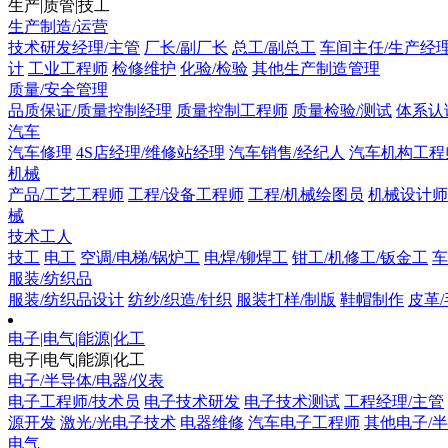
生产|质管|技工
生产制造/运营
技术研发经理/主管
厂长/副厂长
总工/副总工
车间主任/生产经
计
工业工程师
检修维护
化验/检验
其他生产制造管理
质量/安全管理
品质保证/质量控制经理
质量控制工程师
质量检验/测试
体系认
汽车
汽车修理
4S店经理/维修站经理
汽车销售/经纪人
汽车机构工程
机械
产品/工艺工程师
工程/设备工程师
工程/机械绘图员
机械设计师
械
技术工人
技工
电工
空调/电梯/锅炉工
电焊/铆焊工
钳工/机修工/钣金工
车
服装/纺织品
服装/纺织品设计
纺纱/织造/针织
服装打样/制版
鞋帽制作
皮革
电子|电气|能源|化工
电子|电气|能源|化工
电子/半导体/电器/仪表
电子工程师/技术员
电子技术研发
电子技术测试
工程经理/主管
源开发
激光/光电子技术
电器维修
汽车电子工程师
其他电子/半
电气