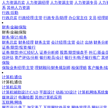
人力资源总监
人力资源经理
人力资源主管
人力资源专员
人力
系
其他人力资源
行政/后勤
行政总监
行政经理/主管
行政专员/助理
办公室主任
文员
经理助
财务|金融|保险
财务|金融|保险
财务/审计/税务
财务总监
财务经理
财务主管
会计经理/主管
会计
出纳
财务分
证券/期货/投资/银行
证券/期货/外汇经纪人
证券分析师
股票/期货操盘手
外汇/基金
信评估
资产评估/分析
银行柜员/会计
银行卡/电子银行推广
其他
保险
保险业务经理/主管
理财顾问/财务规划师
核保理赔
客户服务/
计算机|通信
计算机|通信
计算机应用
计算机辅助设计/CAD
平面设计
动画/3D设计
计算机网络系统
媒体设计
电脑绘图
其他计算机应用
互联网/网络
网页设计/美工
淘宝美工
互联网软件开发
网络管理员
网站运营