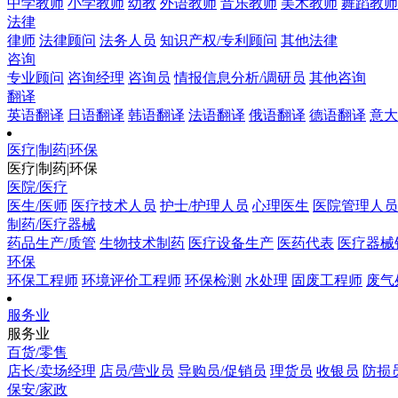
中学教师
小学教师
幼教
外语教师
音乐教师
美术教师
舞蹈教师
法律
律师
法律顾问
法务人员
知识产权/专利顾问
其他法律
咨询
专业顾问
咨询经理
咨询员
情报信息分析/调研员
其他咨询
翻译
英语翻译
日语翻译
韩语翻译
法语翻译
俄语翻译
德语翻译
意大
医疗|制药|环保
医疗|制药|环保
医院/医疗
医生/医师
医疗技术人员
护士/护理人员
心理医生
医院管理人员
制药/医疗器械
药品生产/质管
生物技术制药
医疗设备生产
医药代表
医疗器械
环保
环保工程师
环境评价工程师
环保检测
水处理
固废工程师
废气
服务业
服务业
百货/零售
店长/卖场经理
店员/营业员
导购员/促销员
理货员
收银员
防损
保安/家政